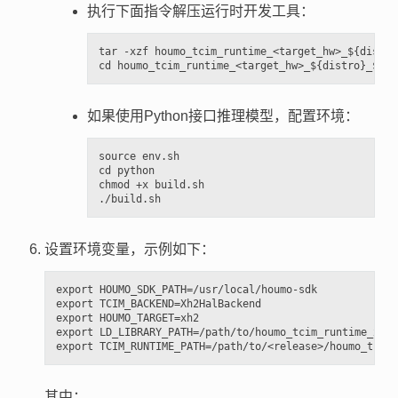
执行下面指令解压运行时开发工具：
tar -xzf houmo_tcim_runtime_<target_hw>_${distro
如果使用Python接口推理模型，配置环境：
source env.sh

cd python

chmod +x build.sh

设置环境变量，示例如下：
export HOUMO_SDK_PATH=/usr/local/houmo-sdk

export TCIM_BACKEND=Xh2HalBackend

export HOUMO_TARGET=xh2

export LD_LIBRARY_PATH=/path/to/houmo_tcim_runtime_xh2_
其中：