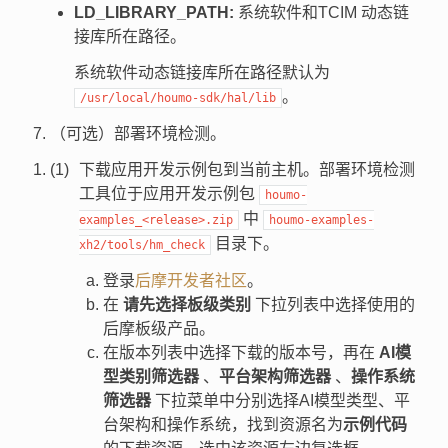
LD_LIBRARY_PATH:
系统软件和TCIM 动态链
接库所在路径。
系统软件动态链接库所在路径默认为
。
/usr/local/houmo-sdk/hal/lib
（可选）部署环境检测。
下载应用开发示例包到当前主机。部署环境检测
工具位于应用开发示例包
houmo-
中
examples_<release>.zip
houmo-examples-
目录下。
xh2/tools/hm_check
登录
后摩开发者社区
。
在
请先选择板级类别
下拉列表中选择使用的
后摩板级产品。
在版本列表中选择下载的版本号，再在
AI模
型类别筛选器
、
平台架构筛选器
、
操作系统
筛选器
下拉菜单中分别选择AI模型类型、平
台架构和操作系统，找到资源名为
示例代码