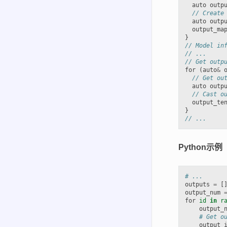
auto
outp
// Create
auto
outp
output_ma
}
// Model in
// ...
// Get outp
for
(
auto
&
// Get ou
auto
outp
// Cast o
output_te
}
// ...
Python示例
# ...
outputs
=
[
output_num
for
id
in
r
output_
# Get o
output_