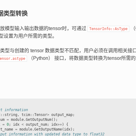
据类型转换
放模型输入输出数据的tensor时，可通过
（
TensorInfo::AsType
据类型设置为用户所需的类型。
类型与创建的 tensor 数据类型不匹配，用户必须在调用相
（Python） 接口，将数据类型转换为tensor
ensor.astype
ut information
d
::
string
,
tcim
::
Tensor
>
output_map
;
num
=
module
.
GetOutputNum
();
x
=
0
;
idx
<
output_num
;
idx
++
)
{
ut_name
=
module
.
GetOutputName
(
idx
);
tput information with updated data type to float32