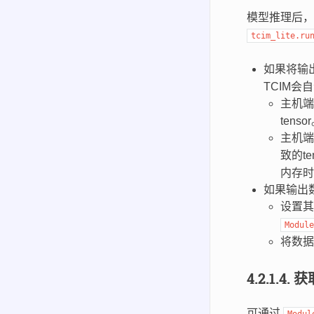
模型推理后
tcim_lite.ru
如果将输
TCIM
主机
tenso
主机
致的te
内存时
如果输出
设置
Module
将数据
4.2.1.4.
获
可通过
Modul