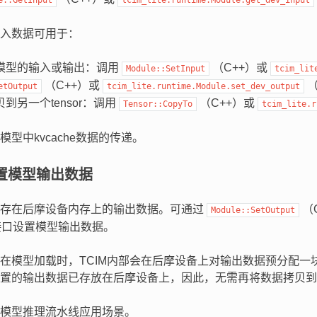
入数据可用于：
模型的输入或输出：调用
（C++）或
Module::SetInput
tcim_lit
（C++）或
（
etOutput
tcim_lite.runtime.Module.set_dev_output
到另一个tensor：调用
（C++）或
Tensor::CopyTo
tcim_lite.r
型中kvcache数据的传递。
置模型输出数据
保存在后摩设备内存上的输出数据。可通过
（
Module::SetOutput
）接口设置模型输出数据。
在模型加载时，TCIM内部会在后摩设备上对输出数据预分配一块内存
置的输出数据已存放在后摩设备上，因此，无需再将数据拷贝到
模型推理流水线应用场景。