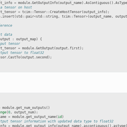
ut_info
=
module
.
GetOutputInfo
(
output_name
).
AsContiguous
().
AsTyp
 a tensor on host
ut_tensor
=
tcim
::
Tensor
::
CreateHostTensor
(
output_info
);
p
.
insert
(
std
::
pair
<
std
::
string
,
tcim
::
Tensor
>
(
output_name
,
outpu
ference
ut data
output
:
output_map
)
{
tput tensor
ut_tensor
=
module
.
GetOutput
(
output
.
first
);
utput tensor to float32
nsor
.
CastTo
(
output
.
second
);
]
=
module
.
get_num_outputs
()
ange
(
0
,
output_num
):
name
=
module
.
get_output_name
(
id
)
utput tensor information with updated data type to float32
info
=
module
.
get_output_info
(
output_name
)
.
ascontiguous
()
.
astype