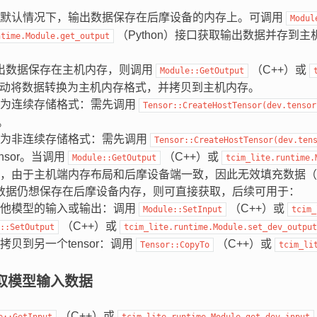
，默认情况下，输出数据保存在后摩设备的内存上。可调用
Modul
（Python）接口获取输出数据并存到
ntime.Module.get_output
出数据保存在主机内存，则调用
（C++）或
Module::GetOutput
会自动将数据转换为主机内存格式，并拷贝到主机内存。
端为连续存储格式：需先调用
Tensor::CreateHostTensor(dev.tensor
r。
端为非连续存储格式：需先调用
Tensor::CreateHostTensor(dev.ten
nsor。当调用
（C++）或
Module::GetOutput
tcim_lite.runtime.
，由于主机端内存布局和后摩设备端一致，因此无效填充数据（pa
数据仍想保存在后摩设备内存，则可直接获取，后续可用于：
其他模型的输入或输出：调用
（C++）或
Module::SetInput
tcim_
（C++）或
::SetOutput
tcim_lite.runtime.Module.set_dev_output
拷贝到另一个tensor：调用
（C++）或
Tensor::CopyTo
tcim_li
取模型输入数据
（C++）或
e::GetInput
tcim_lite.runtime.Module.get_dev_input