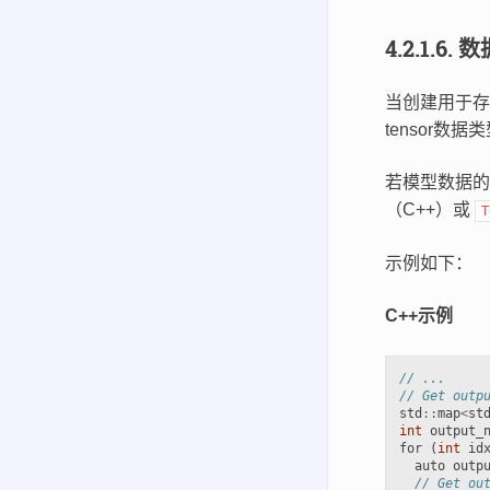
4.2.1.6.
数
当创建用于存
tensor数
若模型数据的
（C++）或
T
示例如下：
C++示例
// ...
// Get outp
std
::
map
<
st
int
output_
for
(
int
id
auto
outp
// Get ou