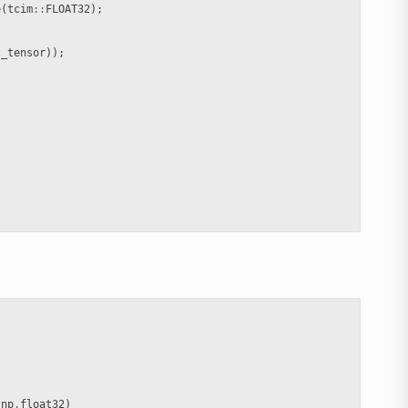
e
(
tcim
::
FLOAT32
);
t_tensor
));
(
np
.
float32
)