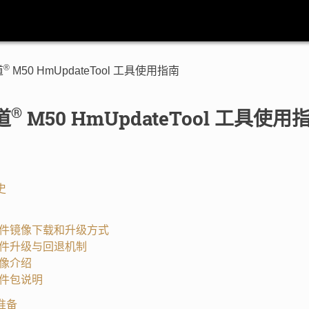
®
道
M50 HmUpdateTool 工具使用指南
®
道
M50 HmUpdateTool 工具使用
史
. 固件镜像下载和升级方式
. 固件升级与回退机制
 镜像介绍
 软件包说明
前准备