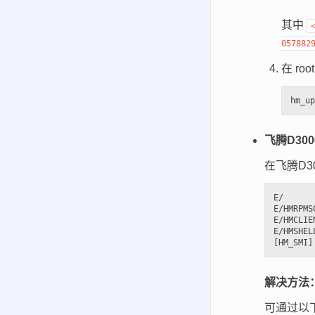
其中
057882
在 r
飞腾D30
在飞腾D
E/      
E/HMRPMS
E/HMCLIE
E/HMSHEL
解决方法
可通过以