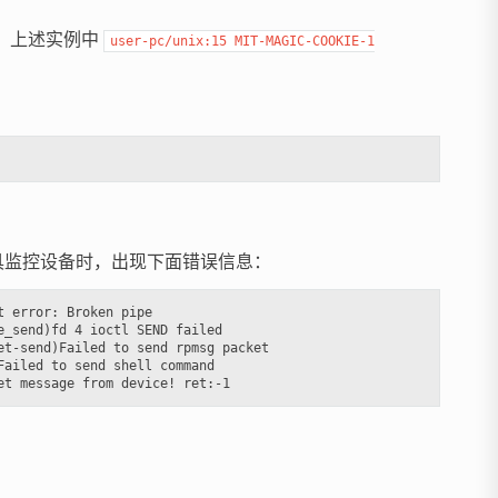
，上述实例中
user-pc/unix:15
MIT-MAGIC-COOKIE-1
工具监控设备时，出现下面错误信息：
 error: Broken pipe

_send)fd 4 ioctl SEND failed

t-send)Failed to send rpmsg packet

ailed to send shell command
