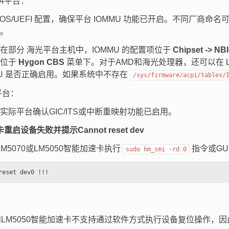
64平台：
OS/UEFI 配置，确保平台 IOMMU 功能已开启。不同厂商命名可能为 VT-
。
在部分 海光平台主机中，IOMMU 的配置项位于
Chipset -> NB
能位于
Hygon CBS
菜单下。对于AMD和海光处理器，还可以在 Li
MU 是否正确启用。如果系统中不存在
/sys/firmware/acpi/tables/
平台：
实际平台确认GIC/ITS或中断重映射功能已启用。
启设备失败并提示Cannot reset dev
M5070或LM5050智能加速卡执行
指令或G
sudo
hm_smi
-rd
0
70和LM5050智能加速卡不支持通过软件方式执行设备复位操作