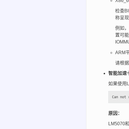
X86_
检查BI
称呈现
例如，
置可
IOM
ARM
请根据
智能加速卡重
如果使用L
原因：
LM50