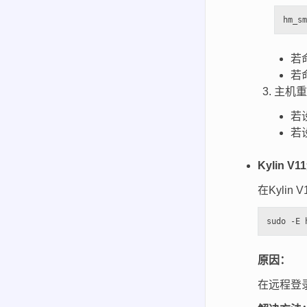
若
若
主机重
若
若
Kylin
在Kyli
原因：
在远程登录