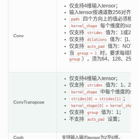
仅支持4维输入tensor；
输入tensor按通道数256对齐后，
四个方向上的值必须相同，
pads
每个维度的size须在
kernel_shape
仅支持
值为：1或2；
strides
Conv
仅支持
值为：[1, 1]
dilations
仅支持
值为：NOTSE
auto_pad
当
时，要求每组输
group
>
1
），须为64、128、256
group
仅支持4维输入tensor；
仅支持
值为：1、2、4
strides
中每个维度的siz
kernel_shape
；
strides[0]
=
strides[1]
ConvTranspose
kernel_shape[0]
=
kernel_shape[
仅支持
值为：1；
group
不支持
设置；
auto_pad
Cosh
支持输入输出tensor为2至6维。