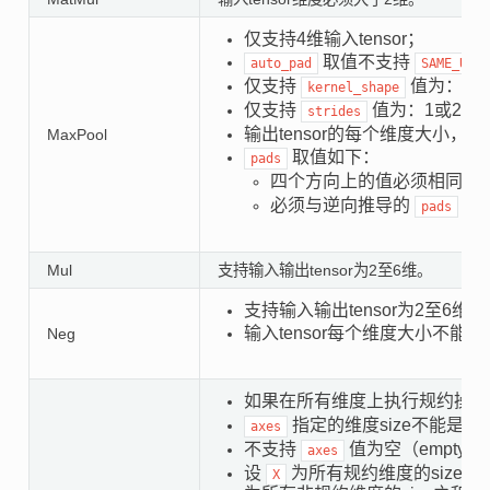
仅支持4维输入tensor；
取值不支持
auto_pad
SAME_UPPE
仅支持
值为：[2, 2]
kernel_shape
仅支持
值为：1或2；
strides
输出tensor的每个维度大小，
MaxPool
取值如下：
pads
四个方向上的值必须相同，
必须与逆向推导的
值
pads
Mul
支持输入输出tensor为2至6维。
支持输入输出tensor为2至6维；
输入tensor每个维度大小不能超
Neg
如果在所有维度上执行规约操作
指定的维度size不能是1
axes
不支持
值为空（empty）
axes
设
为所有规约维度的size之
X