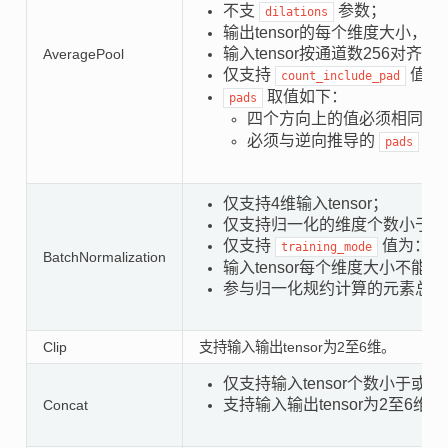
不支
参数；
dilations
输出tensor的每个维度大小，
输入tensor按通道数256对齐后，
AveragePool
仅支持
值为
count_include_pad
取值如下：
pads
四个方向上的值必须相同，
必须与逆向推导的
值
pads
仅支持4维输入tensor；
仅支持归一化的维度个数小于或
仅支持
值为：0
training_mode
BatchNormalization
输入tensor每个维度大小不能超
参与归一化规约计算的元素总数不得
Clip
支持输入输出tensor为2至6维。
仅支持输入tensor个数小于或等
支持输入输出tensor为2至6维；
Concat