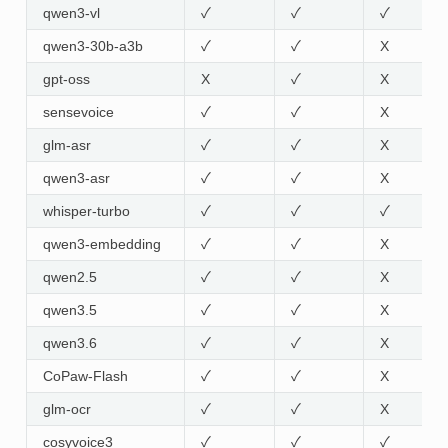
qwen3-vl
✓
✓
✓
qwen3-30b-a3b
✓
✓
X
gpt-oss
X
✓
X
sensevoice
✓
✓
X
glm-asr
✓
✓
X
qwen3-asr
✓
✓
X
whisper-turbo
✓
✓
✓
qwen3-embedding
✓
✓
X
qwen2.5
✓
✓
X
qwen3.5
✓
✓
X
qwen3.6
✓
✓
X
CoPaw-Flash
✓
✓
X
glm-ocr
✓
✓
X
cosyvoice3
✓
✓
✓