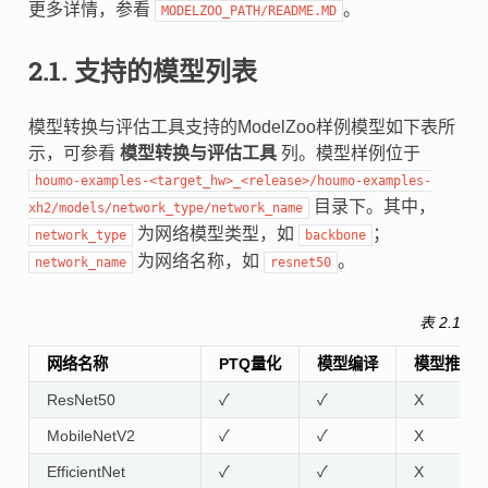
更多详情，参看
。
MODELZOO_PATH/README.MD
2.1.
支持的模型列表
模型转换与评估工具支持的ModelZoo样例模型如下表所
示，可参看
模型转换与评估工具
列。模型样例位于
houmo-examples-<target_hw>_<release>/houmo-examples-
目录下。其中，
xh2/models/network_type/network_name
为网络模型类型，如
；
network_type
backbone
为网络名称，如
。
network_name
resnet50
表 2.1
M
网络名称
PTQ量化
模型编译
模型推理 
ResNet50
✓
✓
X
MobileNetV2
✓
✓
X
EfficientNet
✓
✓
X