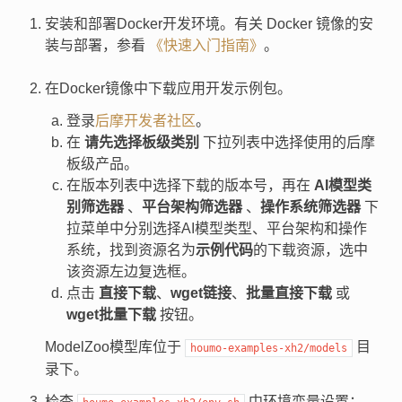
安装和部署Docker开发环境。有关 Docker 镜像的安
装与部署，参看
《快速入门指南》
。
在Docker镜像中下载应用开发示例包。
登录
后摩开发者社区
。
在
请先选择板级类别
下拉列表中选择使用的后摩
板级产品。
在版本列表中选择下载的版本号，再在
AI模型类
别筛选器
、
平台架构筛选器
、
操作系统筛选器
下
拉菜单中分别选择AI模型类型、平台架构和操作
系统，找到资源名为
示例代码
的下载资源，选中
该资源左边复选框。
点击
直接下载
、
wget链接
、
批量直接下载
或
wget批量下载
按钮。
ModelZoo模型库位于
目
houmo-examples-xh2/models
录下。
检查
中环境变量设置：