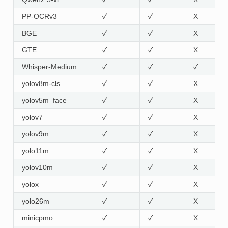
PP-OCRv3
✓
✓
X
BGE
✓
✓
X
GTE
✓
✓
X
Whisper-Medium
✓
✓
✓
yolov8m-cls
✓
✓
X
yolov5m_face
✓
✓
X
yolov7
✓
✓
X
yolov9m
✓
✓
X
yolo11m
✓
✓
X
yolov10m
✓
✓
X
yolox
✓
✓
X
yolo26m
✓
✓
X
minicpmo
✓
✓
X