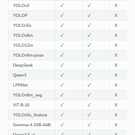
YOLOv3
✓
✓
X
YOLOP
✓
✓
X
YOLOv5s
✓
✓
X
YOLOv8m
✓
✓
X
YOLO12m
✓
✓
X
YOLOv8m-pose
✓
✓
X
DeepSeek
✓
✓
X
Qwen3
✓
✓
X
LPRNet
✓
✓
X
YOLOv8m_seg
✓
✓
X
ViT-B-16
✓
✓
X
YOLOv5s_feature
✓
✓
X
Gemma-4-26B-A4B
✓
✓
X
Qwen2.5-vl
✓
✓
X