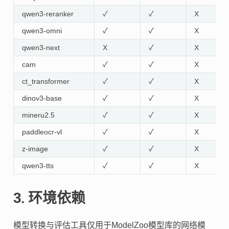
qwen3-reranker
✓
✓
X
qwen3-omni
✓
✓
X
qwen3-next
X
✓
X
cam
✓
✓
X
ct_transformer
✓
✓
X
dinov3-base
✓
✓
X
mineru2.5
✓
✓
X
paddleocr-vl
✓
✓
X
z-image
✓
✓
X
qwen3-tts
✓
✓
X
3.
环境依赖
模型转换与评估工具仅用于ModelZoo模型库的网络模