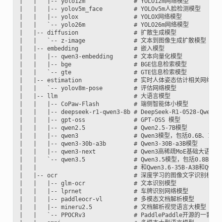
|   |   |-- yolo12m              # YOLO12m网络模型

|   |   |-- yolov5m_face         # YOLOv5m人脸检测模型

|   |   |-- yolox                # YOLOX网络模型

|   |   `-- yolo26m              # YOLO26m网络模型

|   |-- diffusion                # 扩散生成模型

|   |   `-- z-image              # 文本到图像生成扩散模型

|   |-- embedding                # 嵌入模型

|   |   |-- qwen3-embedding      # 文本向量化模型

|   |   |-- bge                  # BGE信息检索模型

|   |   `-- gte                  # GTE信息检索模型

|   |-- estimation               # 实时人体姿态估计相关网络模型
|   |   `-- yolov8m-pose         # 评估网络模型

|   |-- llm                      # 大语言模型

|   |   |-- CoPaw-Flash          # 端侧智能体小模型

|   |   |-- deepseek-r1-qwen3-8b # DeepSeek-R1-0528-Qwen3-
|   |   |-- gpt-oss              # GPT-OSS 模型

|   |   |-- qwen2.5              # Qwen2.5-7B模型

|   |   |-- qwen3                # Qwen3模型，包括0.6B、1.7
|   |   |-- qwen3-30b-a3b        # Qwen3-30B-a3B模型

|   |   |-- qwen3-next           # Qwen3高稀疏MoE基础大语言模
|   |   `-- qwen3.5              # Qwen3.5模型，包括0.8B、2
|   |                            # 和Qwen3.6-35B-A3B和Qwen
|   |-- ocr                      # 深度学习的图像文字识别模型
|   |   |-- glm-ocr              # 文本识别模型

|   |   |-- lprnet               # 车牌识别网络模型

|   |   |-- paddleocr-vl         # 多模态文档解析模型

|   |   |-- mineru2.5            # 文档解析视觉语言大模型

|   |   `-- PPOCRv3              # PaddlePaddle开源的一套OC