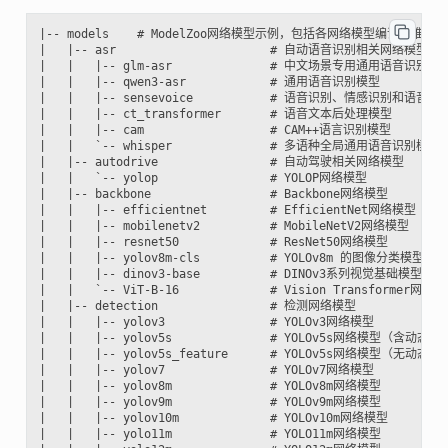
|-- models    # ModelZoo网络模型示例，包括各网络模型编译、推
|   |-- asr                      # 自动语音识别相关网络模型

|   |   |-- glm-asr              # 中文场景专用通用语音识别模型
|   |   |-- qwen3-asr            # 通用语音识别模型

|   |   |-- sensevoice           # 语音识别、情感识别和语音
|   |   |-- ct_transformer       # 语音文本后处理模型

|   |   |-- cam                  # CAM++语言识别模型

|   |   `-- whisper              # 多语种全局通用语音识别模型

|   |-- autodrive                # 自动驾驶相关网络模型

|   |   `-- yolop                # YOLOP网络模型

|   |-- backbone                 # Backbone网络模型

|   |   |-- efficientnet         # EfficientNet网络模型

|   |   |-- mobilenetv2          # MobileNetV2网络模型

|   |   |-- resnet50             # ResNet50网络模型

|   |   |-- yolov8m-cls          # YOLOv8m 的图像分类模型

|   |   |-- dinov3-base          # DINOv3系列视觉基础模型

|   |   `-- ViT-B-16             # Vision Transformer网络模
|   |-- detection                # 检测网络模型

|   |   |-- yolov3               # YOLOv3网络模型

|   |   |-- yolov5s              # YOLOv5s网络模型（含动态
|   |   |-- yolov5s_feature      # YOLOv5s网络模型（无动态
|   |   |-- yolov7               # YOLOv7网络模型

|   |   |-- yolov8m              # YOLOv8m网络模型

|   |   |-- yolov9m              # YOLOv9m网络模型

|   |   |-- yolov10m             # YOLOv10m网络模型

|   |   |-- yolo11m              # YOLO11m网络模型
