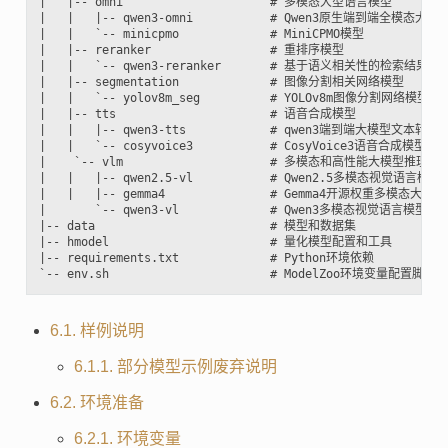
|   |-- omni                     # 多模态大型语言模型

|   |   |-- qwen3-omni           # Qwen3原生端到端全模态大模型
|   |   `-- minicpmo             # MiniCPMO模型

|   |-- reranker                 # 重排序模型

|   |   `-- qwen3-reranker       # 基于语义相关性的检索结果重
|   |-- segmentation             # 图像分割相关网络模型

|   |   `-- yolov8m_seg          # YOLOv8m图像分割网络模型

|   |-- tts                      # 语音合成模型

|   |   |-- qwen3-tts            # qwen3端到端大模型文本转语
|   |   `-- cosyvoice3           # CosyVoice3语音合成模型

|    `-- vlm                     # 多模态和高性能大模型推理加
|   |   |-- qwen2.5-vl           # Qwen2.5多模态视觉语言模型

|   |   |-- gemma4               # Gemma4开源权重多模态大模型

|       `-- qwen3-vl             # Qwen3多模态视觉语言模型

|-- data                         # 模型和数据集

|-- hmodel                       # 量化模型配置和工具

|-- requirements.txt             # Python环境依赖

6.1. 样例说明
6.1.1. 部分模型示例废弃说明
6.2. 环境准备
6.2.1. 环境变量