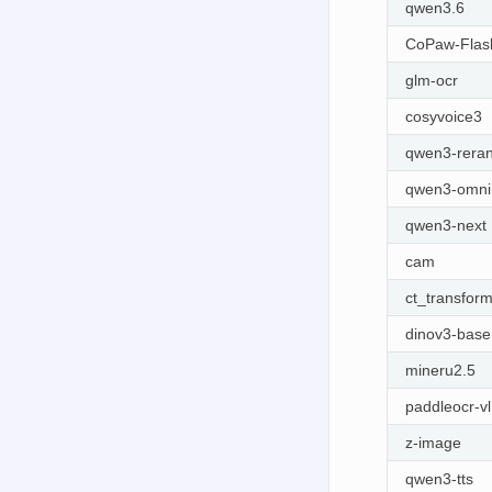
qwen3.6
CoPaw-Flas
glm-ocr
cosyvoice3
qwen3-rera
qwen3-omni
qwen3-next
cam
ct_transfor
dinov3-base
mineru2.5
paddleocr-vl
z-image
qwen3-tts