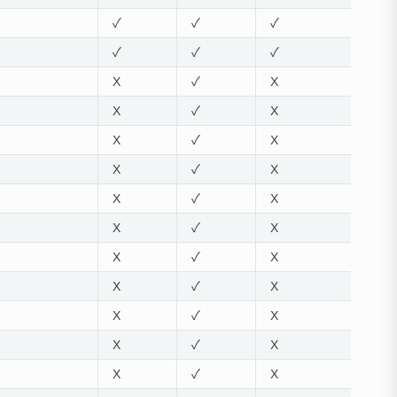
✓
✓
✓
✓
✓
✓
X
✓
X
X
✓
X
X
✓
X
X
✓
X
X
✓
X
X
✓
X
X
✓
X
X
✓
X
X
✓
X
X
✓
X
X
✓
X