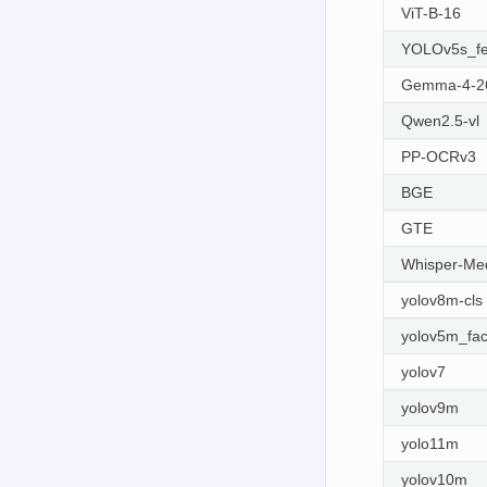
ViT-B-16
YOLOv5s_fe
Gemma-4-2
Qwen2.5-vl
PP-OCRv3
BGE
GTE
Whisper-Me
yolov8m-cls
yolov5m_fa
yolov7
yolov9m
yolo11m
yolov10m