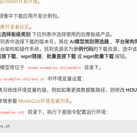
Docker开发环境
。
er镜像中下载应用开发示例包。
摩开发者社区
。
先选择板级类别
下拉列表中选择使用的后摩板级产品。
本列表中选择下载的版本号，再在
AI模型类别筛选器
、
平台架构
台架构和操作系统，找到资源名为
示例代码
的下载资源，选中该
直接下载
、
wget链接
、
批量直接下载
或
wget批量下载
按钮。
oo模型库位于
目录下。
houmo-examples-xh2/models
中环境变量设置：
o-examples-xh2/env.sh
情况修改环境变量的值，例如如果更换数据集路径，则修改
HOU
详情参看
ModelZoo环境变量列表
。
目录下，执行下面指令配置运行环境：
examples-xh2