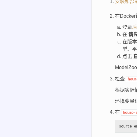
安装和部署
在Dock
登录
后
在
请
在版
型、平
点击
ModelZ
检查
houm
根据实际
环境变量
在
houmo-