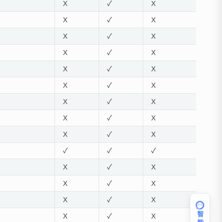
X
✓
X
X
✓
X
X
✓
X
X
✓
X
X
✓
X
X
✓
X
X
✓
X
X
✓
X
X
✓
X
✓
✓
✓
X
✓
X
X
✓
X
X
✓
X
X
✓
X