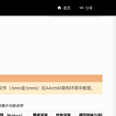
首页
分享
.hmm或.hmms）在AArch64架构环境中推理。
样例展示功能说明
 （Python）
精度评测
性能评测
模型转换与评估工具