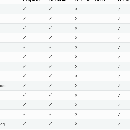
✓
✓
X
✓
2
✓
✓
X
✓
✓
✓
X
✓
✓
✓
X
✓
✓
✓
X
✓
✓
✓
X
✓
✓
✓
X
✓
✓
✓
X
✓
ose
✓
✓
X
✓
✓
✓
X
✓
✓
✓
X
✓
✓
✓
X
✓
seg
✓
✓
X
✓