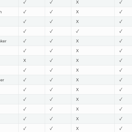
✓
✓
X
✓
h
✓
✓
X
✓
✓
✓
X
✓
✓
✓
✓
✓
nker
✓
✓
X
✓
✓
✓
X
✓
X
✓
X
✓
✓
✓
X
✓
mer
✓
✓
X
✓
✓
✓
X
✓
✓
✓
X
✓
✓
✓
X
✓
✓
✓
X
✓
✓
✓
X
✓