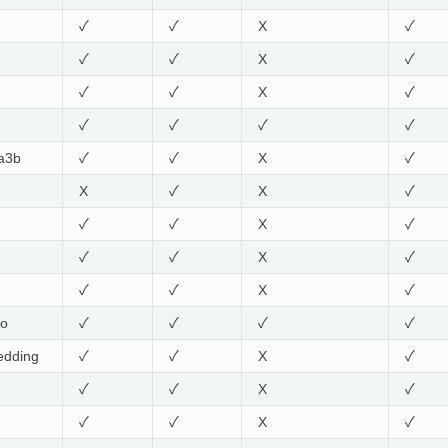
✓
✓
X
✓
✓
✓
X
✓
✓
✓
X
✓
✓
✓
✓
✓
a3b
✓
✓
X
✓
X
✓
X
✓
✓
✓
X
✓
✓
✓
X
✓
✓
✓
X
✓
bo
✓
✓
✓
✓
dding
✓
✓
X
✓
✓
✓
X
✓
✓
✓
X
✓