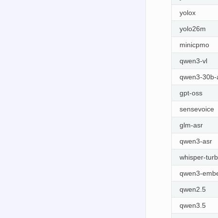
yolox
yolo26m
minicpmo
qwen3-vl
qwen3-30b-
gpt-oss
sensevoice
glm-asr
qwen3-asr
whisper-tur
qwen3-embe
qwen2.5
qwen3.5