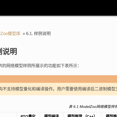
elZoo模型库
»
6.1.
样例说明
例说明
oo提供的网络模型样例所展示的功能如下表所示：
4架构不支持模型量化和编译操作。用户需要使用编译后二进制模型文件（
表 6.1
ModelZoo网络模型
PTQ量化
模型编译
模型推理 （C++）
模型推理