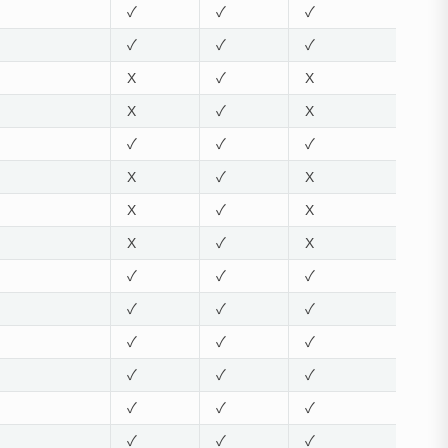
✓
✓
✓
✓
✓
✓
X
✓
X
X
✓
X
✓
✓
✓
X
✓
X
X
✓
X
X
✓
X
✓
✓
✓
✓
✓
✓
✓
✓
✓
✓
✓
✓
✓
✓
✓
✓
✓
✓