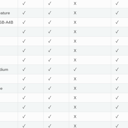
✓
✓
X
✓
ature
✓
✓
X
✓
6B-A4B
✓
✓
X
✓
✓
✓
X
✓
✓
✓
X
✓
✓
✓
X
✓
✓
✓
X
✓
dium
✓
✓
✓
✓
✓
✓
X
✓
ce
✓
✓
X
✓
✓
✓
X
✓
✓
✓
X
✓
✓
✓
X
✓
✓
✓
X
✓