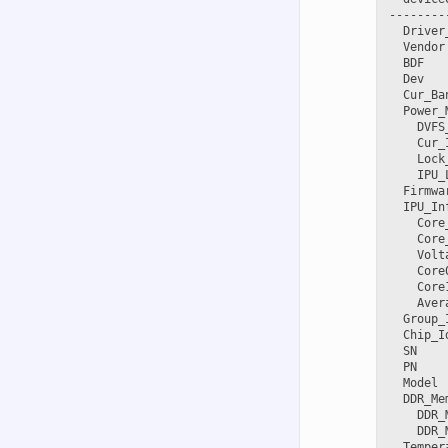
--------
  Driver
  Vendor
  BDF   
  Dev   
  Cur_Ba
  Power_
    DVFS
    Cur_
    Lock
    IPU_
  Firmwa
  IPU_In
    Core
    Core
    Volt
    Core
    Core
    Aver
  Group_
  Chip_I
  SN    
  PN    
  Model 
  DDR_Me
    DDR_
    DDR_
  Temper