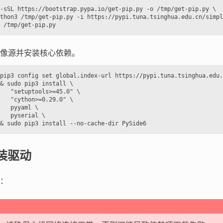
-sSL https://bootstrap.pypa.io/get-pip.py -o /tmp/get-pip.py \

thon3 /tmp/get-pip.py -i https://pypi.tuna.tsinghua.edu.cn/simpl
像源并安装核心依赖。
pip3 config set global.index-url https://pypi.tuna.tsinghua.edu.
& sudo pip3 install \

   "setuptools>=45.0" \

   "cython>=0.29.0" \

   pyyaml \

   pyserial \

装驱动
：