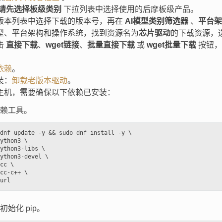
请先选择板级类别
下拉列表中选择使用的后摩板级产品。
版本列表中选择下载的版本号，再在
AI模型类别筛选器
、
平台架
型、平台架构和操作系统，找到资源名为
芯片驱动
的下载资源，
击
直接下载
、
wget链接
、
批量直接下载
或
wget批量下载
按钮，
依赖
。
装：
卸载老版本驱动
。
主机，需要确保以下依赖已安装：
赖工具。
dnf update -y && sudo dnf install -y \

ython3 \

ython3-libs \

ython3-devel \

cc \

cc-c++ \

初始化 pip。