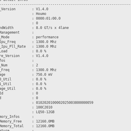
-----------------------------------------------------------------
_Version        : V1.4.0

                : Houmo

                : 0000:01:00.0

                : 0

ndWidth         : 8.0 GT/s x 4lane

Management      :

_Mode           : performance

Ipu_Freq        : 1300.0 Mhz

_Ipu_Pll_Rate   : 1300.0 Mhz

Load            : 0.0 %

re_Version      : V1.4.0

fos             :

_Num            : 2

_Freq           : 1300.0 Mhz

age             : 750.0 mV

0_Util          : 0.0 %

1_Util          : 0.0 %

age_Util        : 0.0 %

Id              : 0

d               : 0

                : 0102020100002025003800000059

                : 100C2010

                : LQ50-12GB

mory_Infos      :

Memory_Free     : 12160.0MB

Memory_Total    : 12160.0MB

ature           :
