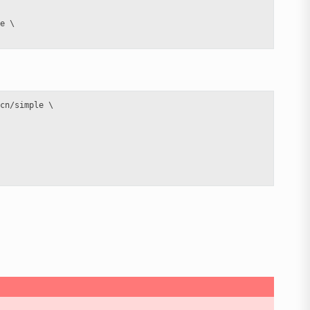
e \

cn/simple \
