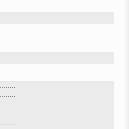
-------

-------

-------

-------
