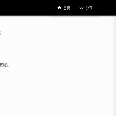
首页
分享
载
证流程。