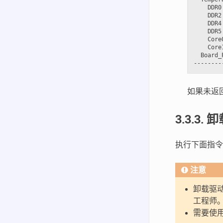
    DDR0
    DDR2
    DDR4
    DDR5
    Core
    Core
  Board_
如果未返
3.3.3.
卸
执行下面指令
注意
卸载驱
工程师
需要使用