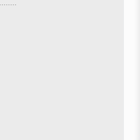
-------
