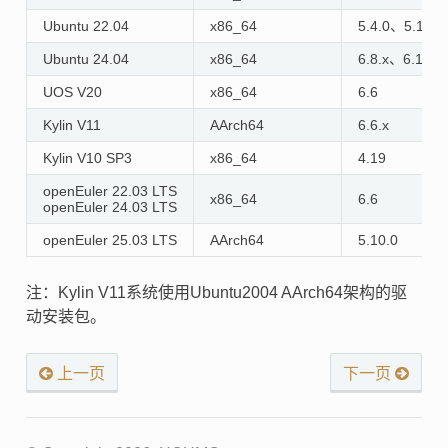
Ubuntu 22.04
x86_64
5.4.0、5.10.2
Ubuntu 24.04
x86_64
6.8.x、6.17.0
UOS V20
x86_64
6.6
Kylin V11
AArch64
6.6.x
Kylin V10 SP3
x86_64
4.19
openEuler 22.03 LTS
x86_64
6.6
openEuler 24.03 LTS
openEuler 25.03 LTS
AArch64
5.10.0
注：Kylin V11系统使用Ubuntu2004 AArch64架构的驱
动安装包。
上一页
下一页