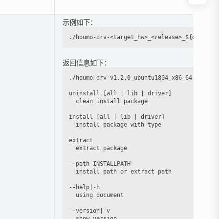
示例如下：
返回信息如下：
./houmo-drv-v1.2.0_ubuntu1804_x86_64.run [un
uninstall [all | lib | driver]

  clean install package

install [all | lib | driver]

  install package with type

extract

  extract package

--path INSTALLPATH

  install path or extract path

--help|-h

  using document

--version|-v
