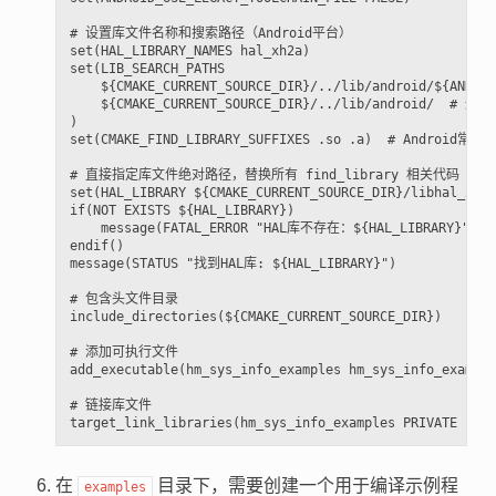
# 设置库文件名称和搜索路径（Android平台）

set(HAL_LIBRARY_NAMES hal_xh2a)

set(LIB_SEARCH_PATHS

    ${CMAKE_CURRENT_SOURCE_DIR}/../lib/android/${AN
    ${CMAKE_CURRENT_SOURCE_DIR}/../lib/android/  # 通
)

set(CMAKE_FIND_LIBRARY_SUFFIXES .so .a)  # Android常用
# 直接指定库文件绝对路径，替换所有 find_library 相关代码

set(HAL_LIBRARY ${CMAKE_CURRENT_SOURCE_DIR}/libhal_xh2a
if(NOT EXISTS ${HAL_LIBRARY})

    message(FATAL_ERROR "HAL库不存在：${HAL_LIBRARY}")

endif()

message(STATUS "找到HAL库: ${HAL_LIBRARY}")

# 包含头文件目录

include_directories(${CMAKE_CURRENT_SOURCE_DIR})

# 添加可执行文件

add_executable(hm_sys_info_examples hm_sys_info_example
# 链接库文件

在
目录下，需要创建一个用于编译示例程
examples