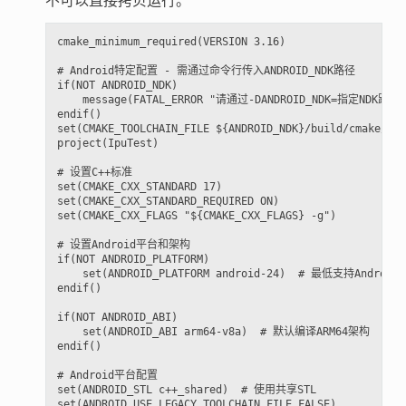
不可以直接拷贝运行。
cmake_minimum_required(VERSION 3.16)

# Android特定配置 - 需通过命令行传入ANDROID_NDK路径

if(NOT ANDROID_NDK)

    message(FATAL_ERROR "请通过-DANDROID_NDK=指定NDK路径")
endif()

set(CMAKE_TOOLCHAIN_FILE ${ANDROID_NDK}/build/cmake/and
project(IpuTest)

# 设置C++标准

set(CMAKE_CXX_STANDARD 17)

set(CMAKE_CXX_STANDARD_REQUIRED ON)

set(CMAKE_CXX_FLAGS "${CMAKE_CXX_FLAGS} -g")

# 设置Android平台和架构

if(NOT ANDROID_PLATFORM)

    set(ANDROID_PLATFORM android-24)  # 最低支持Android 7
endif()

if(NOT ANDROID_ABI)

    set(ANDROID_ABI arm64-v8a)  # 默认编译ARM64架构

endif()

# Android平台配置

set(ANDROID_STL c++_shared)  # 使用共享STL

set(ANDROID_USE_LEGACY_TOOLCHAIN_FILE FALSE)
