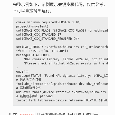
完整示例如下，示例展示关键步骤代码，仅供参考，
不可以直接拷贝运行。
cmake_minimum_required(VERSION 3.10)

project(HmsysTest)

set(CMAKE_CXX_FLAGS "${CMAKE_CXX_FLAGS} -g -pthread")

set(CMAKE_CXX_STANDARD 17)

set(CMAKE_CXX_STANDARD_REQUIRED ON)

set(HAL_LIBRARY "/path/to/houmo-drv-xh2_<release>/hal/l
if(NOT EXISTS ${HAL_LIBRARY})

message(FATAL_ERROR

    "HAL dynamic library (libhal_xh2a.so) not found in 
    "Please check if libhal_xh2a.so exists in the direc
)

endif()

message(STATUS "Found HAL dynamic library: ${HAL_LIB
# 包含头文件目录

include_directories(/path/to/houmo-drv-xh2_<release>/ha
# 添加可执行文件

add_executable(device_retrieve "/path/to/houmo-drv-xh2_
# 链接动态库和 pthread

在
目录下创建构建目录并进入该目录：