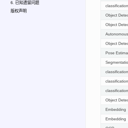
6. 已知遗留问题
classificatio
版权声明
Object Detec
Object Detec
Autonomous 
Object Detec
Pose Estima
Segmentati
classificatio
classificatio
classificatio
Object Detec
Embedding
Embedding