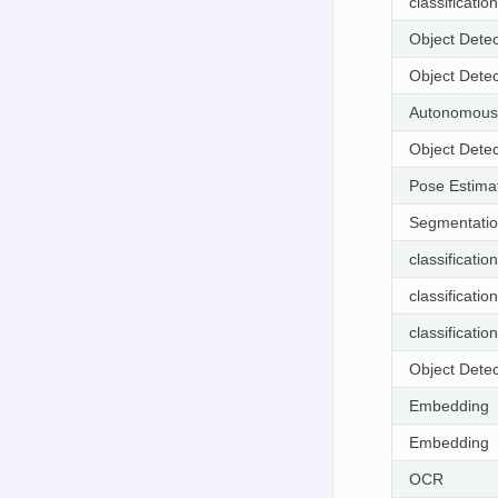
classification
reranker
Object Detec
OCR
Object Detec
VLA
Autonomous 
ASR
Object Detec
ASR
Pose Estima
LLM
Segmentati
LLM
classification
LLM
classification
OCR
classification
TTS
Object Detec
VLM
Embedding
ASR
Embedding
Object Detec
OCR
LLM