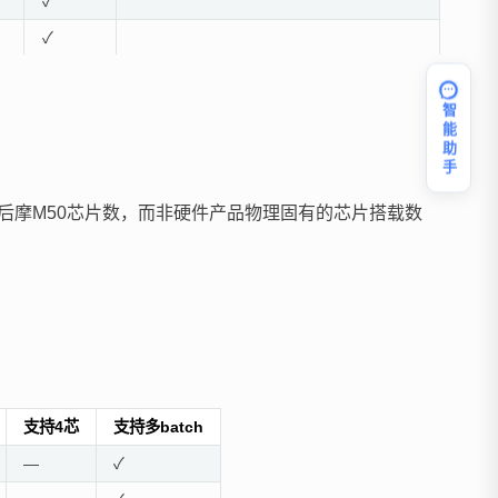
✓
✓
✓
✓
智能助手
✓
✓
格，即后摩M50芯片数，而非硬件产品物理固有的芯片搭载数
✓
✓
✓
✓
✓
✓
支持4芯
支持多batch
✓
—
✓
✓