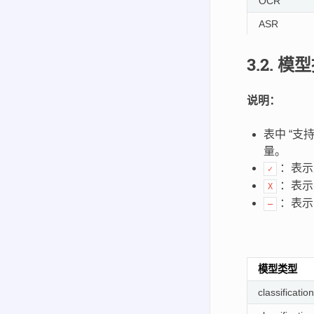
OCR
ASR
classificatio
3.2.
模型
Object Detec
Object Detec
说明：
Object Detec
表中 “支
Object Detec
量。
Object Detec
：表示
✓
：表示
Object Detec
X
：表示
—
LLM
OCR
ASR
模型类型
ASR
classification
Embedding