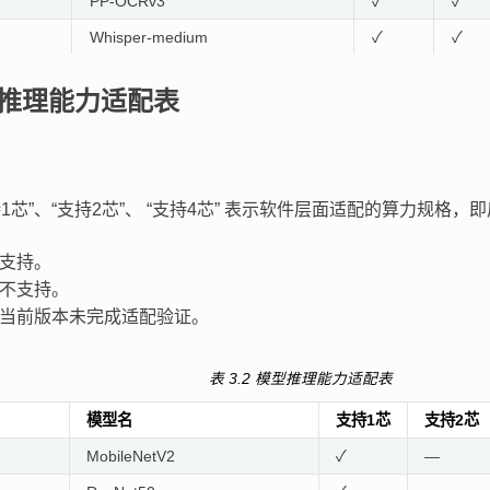
PP-OCRv3
✓
✓
Whisper-medium
✓
✓
n
YOLOv8m-cls
✓
✓
推理能力适配表
tion
YOLOv11m
✓
✓
tion
YOLOv10m
✓
✓
tion
YOLOv5m-face
✓
✓
持1芯”、“支持2芯”、 “支持4芯” 表示软件层面适配的算力规
tion
YOLOv7
✓
✓
tion
YOLOv9m
✓
✓
支持。
不支持。
tion
YOLOX
✓
✓
当前版本未完成适配验证。
GPT-OSS-20B-A3B
✓
✓
LPRNet
✓
✓
表 3.2
模型推理能力适配表
Whisper-large-v3-turbo-0.8B
✓
✓
模型名
支持1芯
支持2芯
sensevoicesmall
✓
✓
MobileNetV2
✓
—
Qwen3-embedding-0.6B/4B/8B
✓
✓