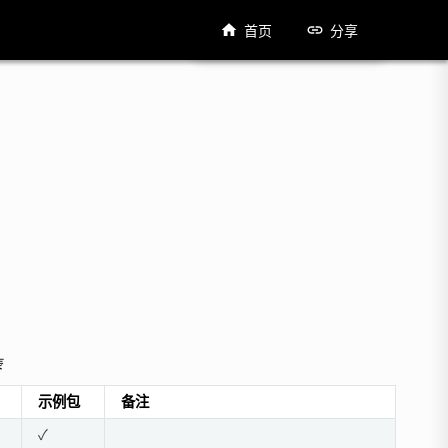
首页
分享
表
示例包
备注
✓