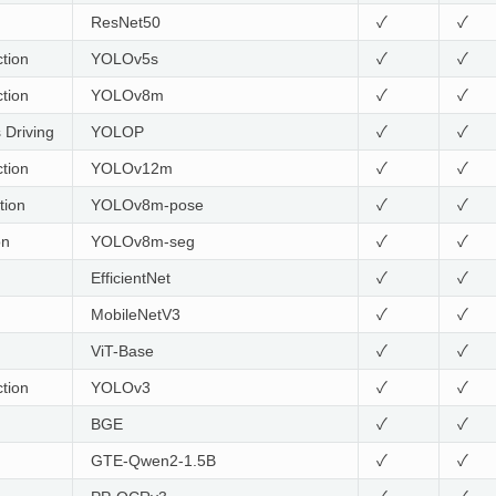
n
ResNet50
✓
✓
tion
YOLOv5s
✓
✓
tion
YOLOv8m
✓
✓
Driving
YOLOP
✓
✓
tion
YOLOv12m
✓
✓
tion
YOLOv8m-pose
✓
✓
on
YOLOv8m-seg
✓
✓
n
EfficientNet
✓
✓
n
MobileNetV3
✓
✓
n
ViT-Base
✓
✓
tion
YOLOv3
✓
✓
BGE
✓
✓
GTE-Qwen2-1.5B
✓
✓