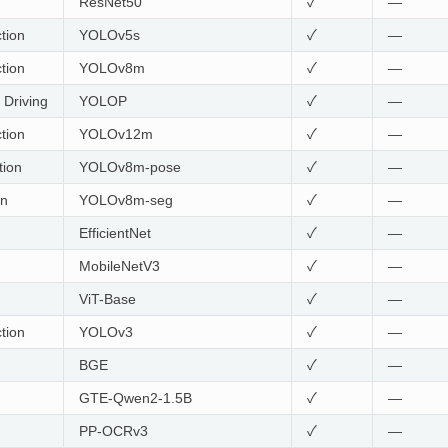
ResNet50
✓
—
Qwen3-reranker-0.6B/4B/8B
✓
✓
tion
YOLOv5s
✓
—
PP-OCRv5
✓
✓
tion
YOLOv8m
✓
—
Pi0.5
✓
✓
Driving
YOLOP
✓
—
FireRedASR
✓
✓
tion
YOLOv12m
✓
—
Qwen3-ASR
✓
✓
tion
YOLOv8m-pose
✓
—
CPM-9g-8B
✓
✓
on
YOLOv8m-seg
✓
—
Qwen3.5-9B/4B/2B
✓
✓
EfficientNet
✓
—
Qwen3.5/3.6-35B-A3B
✓
✓
MobileNetV3
✓
—
GLM-OCR
✓
✓
ViT-Base
✓
—
CosyVoice3-0.5B
✓
✓
tion
YOLOv3
✓
—
Grounding-DINO
✓
✓
BGE
✓
—
GLM-ASR-Nano-2512
✓
✓
GTE-Qwen2-1.5B
✓
—
tion
YOLOv26m
✓
✓
PP-OCRv3
✓
—
CoPaw-Flash-9B
✓
✓