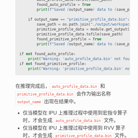
found_auto_profile
=
True
print
(
f
"Saved 
{
output_name
}
 data to 
{
save_path
}
if
output_name
==
"primitive_profile_data.bin"
:
save_path
=
os
.
path
.
join
(
"./output/workspace/pr
primitive_profile_data
=
module
.
get_output
(
outp
primitive_profile_data
.
tofile
(
save_path
)
found_primitive_profile
=
True
print
(
f
"Saved 
{
output_name
}
 data to 
{
save_path
}
if
not
found_auto_profile
:
print
(
"Warning: 'auto_profile_data.bin' not found i
if
not
found_primitive_profile
:
print
(
"Warning: 'primitive_profile_data.bin' not fo
在推理完成后，
和
auto_profile_data.bin
会作为输出名称
primitive_profile_data.bin
出现在结果中。
output_name
仅当模型在 IPU 上推理过程中使用到宏指令算子
时，才会生成
文件。
auto_profile_data.bin
仅当模型在 IPU 上推理过程中使用到 RVV 算子
时，才会生成
文件。
primitive_profile_data.bin