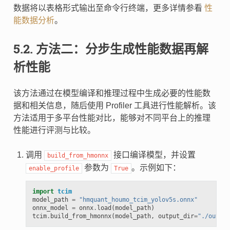
数据将以表格形式输出至命令行终端，更多详情参看
性
能数据分析
。
5.2.
方法二：分步生成性能数据再解
析性能
该方法通过在模型编译和推理过程中生成必要的性能数
据和相关信息，随后使用 Profiler 工具进行性能解析。该
方法适用于多平台性能对比，能够对不同平台上的推理
性能进行评测与比较。
调用
接口编译模型，并设置
build_from_hmonnx
参数为
。示例如下：
enable_profile
True
import
tcim
model_path
=
"hmquant_houmo_tcim_yolov5s.onnx"
onnx_model
=
onnx
.
load
(
model_path
)
tcim
.
build_from_hmonnx
(
model_path
,
output_dir
=
"./output