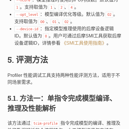
--ncore
。支持取值为
、
、
。
1
1
2
4
：模型编译优化等级。默认值为
。
--opt_level
O2
支持取值为
、
、
。
O0
O1
O2
：指定模型推理使用的后摩设备逻辑
--device-id
ID。默认值为
。用户可通过后摩SMI工具获取后摩
0
设备逻辑ID，详情参看
《SMI工具使用指南》
。
5.
评测方法
Profiler 性能调试工具支持两种性能评测方法，适用于不
同场景需求。
5.1.
方法一：单指令完成模型编译、
推理及性能解析
该方法通过
指令完成模型的编译、推理及
tcim-profile