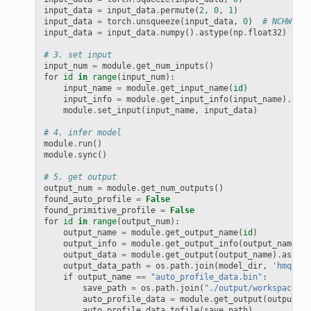
input_data
=
input_data
.
permute
(
2
,
0
,
1
)
input_data
=
torch
.
unsqueeze
(
input_data
,
0
)
# NCHW flo
input_data
=
input_data
.
numpy
()
.
astype
(
np
.
float32
)
# 3. set input
input_num
=
module
.
get_num_inputs
()
for
id
in
range
(
input_num
):
input_name
=
module
.
get_input_name
(
id
)
input_info
=
module
.
get_input_info
(
input_name
)
.
asco
module
.
set_input
(
input_name
,
input_data
)
# 4. infer model
module
.
run
()
module
.
sync
()
# 5. get output
output_num
=
module
.
get_num_outputs
()
found_auto_profile
=
False
found_primitive_profile
=
False
for
id
in
range
(
output_num
):
output_name
=
module
.
get_output_name
(
id
)
output_info
=
module
.
get_output_info
(
output_name
)
.
a
output_data
=
module
.
get_output
(
output_name
)
.
astype
output_data_path
=
os
.
path
.
join
(
model_dir
,
'hmquant
if
output_name
==
"auto_profile_data.bin"
:
save_path
=
os
.
path
.
join
(
"./output/workspace/pr
auto_profile_data
=
module
.
get_output
(
output_na
auto_profile_data
.
tofile
(
save_path
)