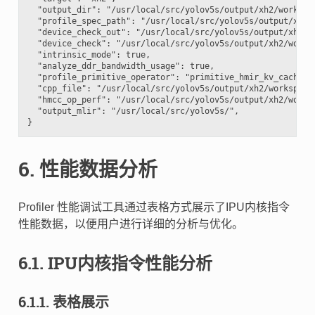
  "output_dir": "/usr/local/src/yolov5s/output/xh2/workspac
  "profile_spec_path": "/usr/local/src/yolov5s/output/xh2/w
  "device_check_out": "/usr/local/src/yolov5s/output/xh2/wo
  "device_check": "/usr/local/src/yolov5s/output/xh2/worksp
  "intrinsic_mode": true,

  "analyze_ddr_bandwidth_usage": true,

  "profile_primitive_operator": "primitive_hmir_kv_cache",

  "cpp_file": "/usr/local/src/yolov5s/output/xh2/workspace/
  "hmcc_op_perf": "/usr/local/src/yolov5s/output/xh2/worksp
  "output_mlir": "/usr/local/src/yolov5s/",

6.
性能数据分析
Profiler 性能调试工具通过表格方式展示了IPU内核指令
性能数据，以便用户进行详细的分析与优化。
6.1.
IPU内核指令性能分析
6.1.1.
表格展示