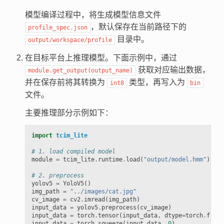
模型编译过程中，将生成模型信息文件
，默认保存在当前路径下的
profile_spec.json
目录中。
output/workspace/profile
在目标平台上推理模型。下面示例中，通过
获取对应输出数据，
module.get_output(output_name)
并在保存前将其转换为
类型，再写入为
int8
bin
文件。
主要推理部分示例如下：
import
tcim_lite
# 1. load compiled model
module
=
tcim_lite
.
runtime
.
load
(
"output/model.hmm"
)
# 2. preprocess
yolov5
=
YoloV5
()
img_path
=
"../images/cat.jpg"
cv_image
=
cv2
.
imread
(
img_path
)
input_data
=
yolov5
.
preprocess
(
cv_image
)
input_data
=
torch
.
tensor
(
input_data
,
dtype
=
torch
.
float
input_data
=
torch
.
squeeze
(
input_data
,
0
)