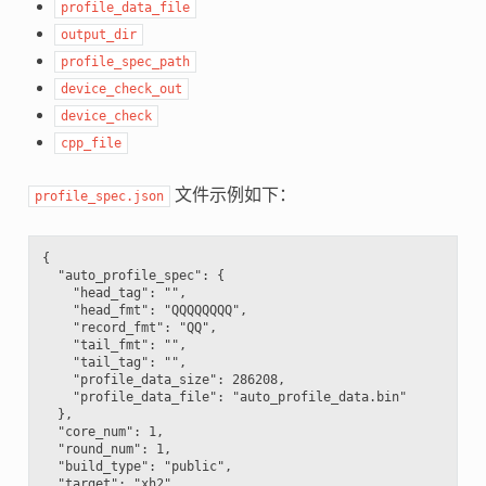
profile_data_file
output_dir
profile_spec_path
device_check_out
device_check
cpp_file
文件示例如下：
profile_spec.json
{

  "auto_profile_spec": {

    "head_tag": "",

    "head_fmt": "QQQQQQQQ",

    "record_fmt": "QQ",

    "tail_fmt": "",

    "tail_tag": "",

    "profile_data_size": 286208,

    "profile_data_file": "auto_profile_data.bin"

  },

  "core_num": 1,

  "round_num": 1,

  "build_type": "public",

  "target": "xh2",
