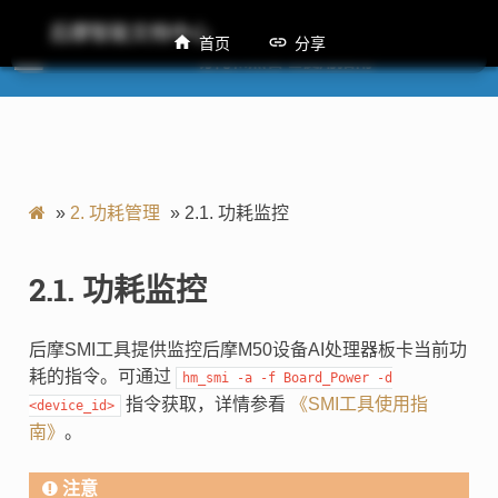
后摩智能文档中心
首页
分享
M50 功耗和热管理使用指南
»
2.
功耗管理
»
2.1.
功耗监控
2.1.
功耗监控
后摩SMI工具提供监控后摩M50设备AI处理器板卡当前功
耗的指令。可通过
hm_smi
-a
-f
Board_Power
-d
指令获取，详情参看
《SMI工具使用指
<device_id>
南》
。
注意